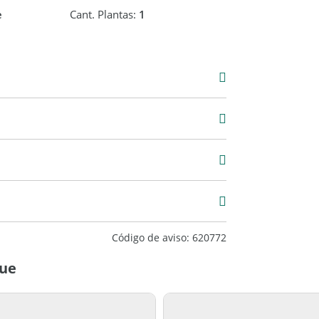
e
Cant. Plantas:
1
000
2 m2
262 m2
Código de aviso: 620772
gue