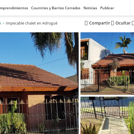
mprendimientos
Countries y Barrios Cerrados
Noticias
Publicar
Compartir
Ocultar
e
Impecable chalet en Adrogué