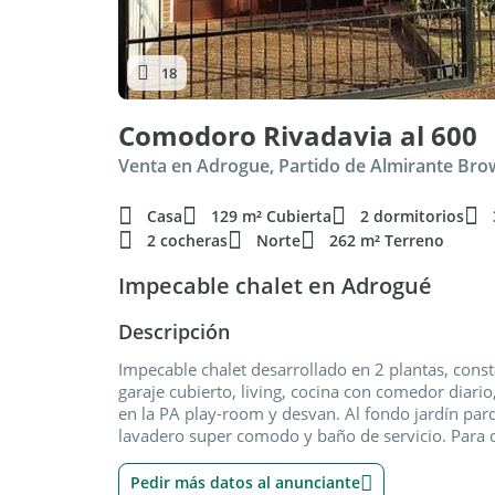
18
Comodoro Rivadavia al 600
Venta en Adrogue, Partido de Almirante Br
Casa
129 m² Cubierta
2 dormitorios
2 cocheras
Norte
262 m² Terreno
Impecable chalet en Adrogué
Descripción
Impecable chalet desarrollado en 2 plantas, const
garaje cubierto, living, cocina con comedor diari
en la PA play-room y desvan. Al fondo jardín par
lavadero super comodo y baño de servicio. Para d
Pedir más datos al anunciante