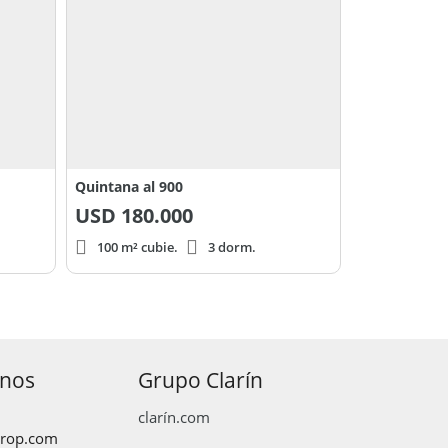
Quintana al 900
USD
180.000
100 m² cubie.
3 dorm.
anos
Grupo Clarín
clarín.com
prop.com