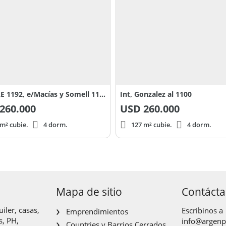
CANALE 1192, e/Macías y Somell 1100
Int, Gonzalez al 1100
260.000
USD
260.000
m² cubie.
4 dorm.
127 m² cubie.
4 dorm.
Mapa de sitio
Contáct
iler, casas,
Escribinos a
Emprendimientos
s, PH,
info@argen
Countries y Barrios Cerrados