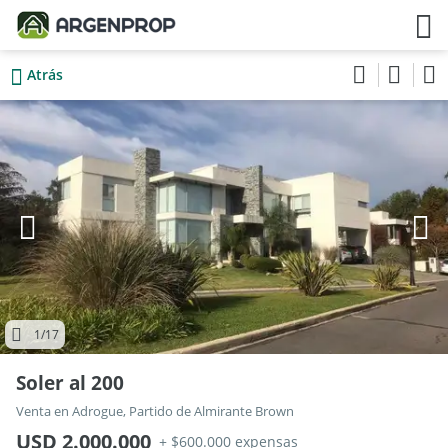
Atrás
1
/17
Soler al 200
Venta en Adrogue, Partido de Almirante Brown
USD 2.000.000
+ $600.000 expensas