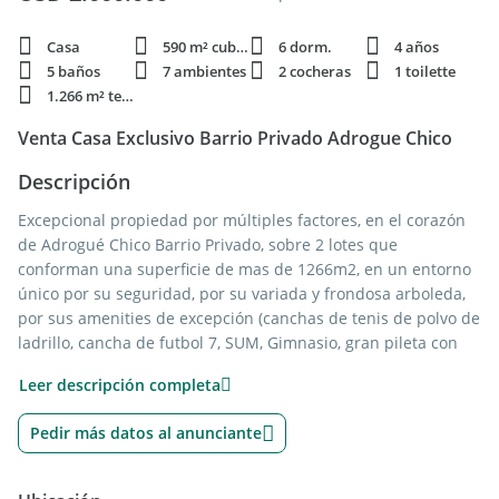
Casa
590 m² cubie.
6 dorm.
4 años
5 baños
7 ambientes
2 cocheras
1 toilette
1.266 m² terren.
Venta Casa Exclusivo Barrio Privado Adrogue Chico
Descripción
Excepcional propiedad por múltiples factores, en el corazón
de Adrogué Chico Barrio Privado, sobre 2 lotes que
conforman una superficie de mas de 1266m2, en un entorno
único por su seguridad, por su variada y frondosa arboleda,
por sus amenities de excepción (canchas de tenis de polvo de
ladrillo, cancha de futbol 7, SUM, Gimnasio, gran pileta con
solarium y área de recreación, todas las partes comunes
Leer descripción completa
parquizadas e iluminadas, etc, etc). La propiedad consta de
recepción a un amplísimo living y comedor con hogar, toilette
Pedir más datos al anunciante
de recepción, amplisima cocina con isla y profusión de
muebles, lavadero; además la casa consta de dormitorio
principal en suite con Jacuzzi de 2x2, 2 dormitorios mas en