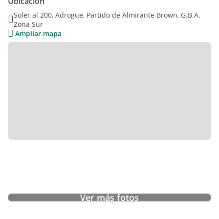
Ubicación
suite con jacuzzi, 3 dormitorios adicionales y playroom.
Soler al 200, Adrogue, Partido de Almirante Brown, G.B.A.
Enorme jardín con pileta Climatizada de 9 x 4, y quincho de
Zona Sur
80m2 con parrilla y horno de barrro. Para disfrutar.
Ampliar mapa
Ver más fotos