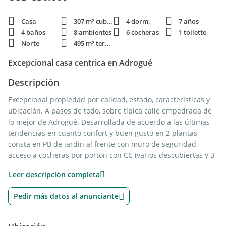
Casa
307 m² cubie.
4 dorm.
7 años
4 baños
8 ambientes
6 cocheras
1 toilette
Norte
495 m² terren.
Excepcional casa centrica en Adrogué
Descripción
Excepcional propiedad por calidad, estado, características y
ubicación. A pasos de todo, sobre típica calle empedrada de
lo mejor de Adrogué. Desarrollada de acuerdo a las últimas
tendencias en cuanto confort y buen gusto en 2 plantas
consta en PB de jardin al frente con muro de seguridad,
acceso a cocheras por porton con CC (varios descubiertas y 3
cubiertas), jardin al fondo con piscina, gran horno de barro,
Leer descripción completa
lavadero separado, todos los ventanales al fondo con toldos
con apertura/cierre eléctrico. En la propiedad accedemos por
Pedir más datos al anunciante
doble puerta en pinotea a hall de recepción, escritorio,
toilette, dormitorio de huespedes en suite, living y comedor,
cocina con profusion de muebles y barra desayunador; en la