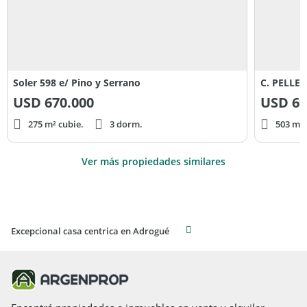
Soler 598 e/ Pino y Serrano
C. PELLEG
USD
670.000
USD
69
275 m² cubie.
3 dorm.
503 m² 
Ver más propiedades similares
Excepcional casa centrica en Adrogué