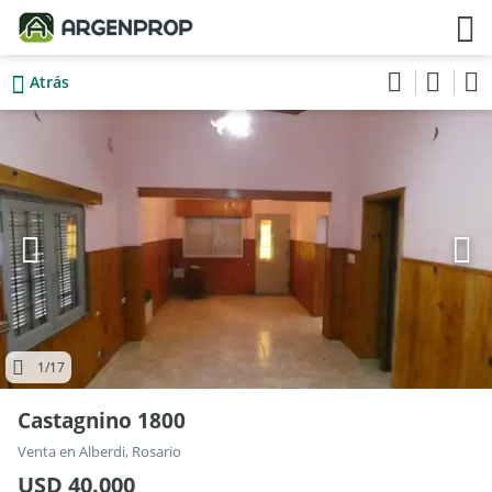
Atrás
1
/17
Castagnino 1800
Venta en Alberdi, Rosario
USD 40.000