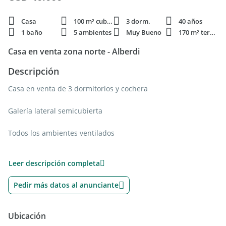
Casa
100 m² cubie.
3 dorm.
40 años
1 baño
5 ambientes
Muy Bueno
170 m² terren.
Casa en venta zona norte - Alberdi
Descripción
Casa en venta de 3 dormitorios y cochera
Galería lateral semicubierta
Todos los ambientes ventilados
Potencialmente ampliable
Leer descripción completa
Sobre arteria principal
Pedir más datos al anunciante
Evaluamos ofertas. Tomamos vehículo en parte de pago.
Ubicación
Valor expresado en Dólares