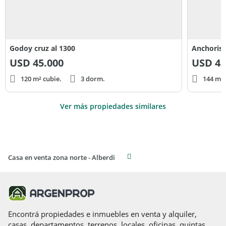
Godoy cruz al 1300
USD
45.000
USD
42
120 m² cubie.
3 dorm.
144 m² 
Ver más propiedades similares
Casa en venta zona norte - Alberdi
Encontrá propiedades e inmuebles en venta y alquiler,
casas, departamentos, terrenos, locales, oficinas, quintas,