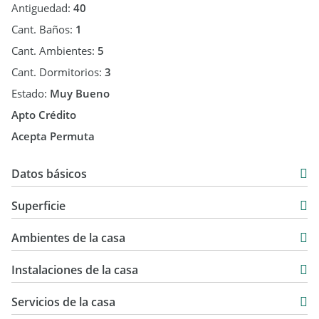
*Para coordinar una cita, deberá ponerse en contacto
Antiguedad:
40
mediante los números telefónicos, WhatsApp, correo
Cant. Baños:
1
electrónico o formulario de consulta y completar los
Cant. Ambientes:
5
requerimientos.
Cant. Dormitorios:
3
Estado:
Muy Bueno
Apto Crédito
Acepta Permuta
Datos básicos
Casa
Superficie
Venta
100 m2
USD 40.000
Ambientes de la casa
170 m2
100 m2
Instalaciones de la casa
Servicios de la casa