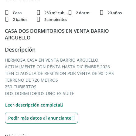
Casa
250 m² cubie.
2 dorm.
20 años
2 baños
5 ambientes
CASA DOS DORMITORIOS EN VENTA BARRIO
ARGUELLO
Descripción
HERMOSA CASA EN VENTA BARRIO ARGUELLO
ACTUALMENTE CON RENTA HASTA DICIEMBRE 2026
TIEN CLAUSULA DE RESCISION POR VENTA DE 90 DIAS
TERRENO DE 720 METROS
250 CUBIERTOS
DOS DORMITORIOS UNO ES SUITE
DOS BAÑOS
Leer descripción completa
AMPLIA COCINA
LIVING CON HOGAR
Pedir más datos al anunciante
COCHERA CUBIERTA PARA TRES VEHICULOS
GRAN PATIO CON PISCINA
FRENTE CON ESPACIO PARA AMPLIAR O CONSTRUIR DUPLEX