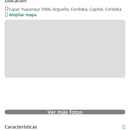
Ubicación
UBICADA A LA ALTURA DE AV RECTA MARTINOLLI AL 8200
Tupac Yupanqui 5900, Arguello, Cordoba, Capital, Cordoba
Ampliar mapa
Ver más fotos
Características