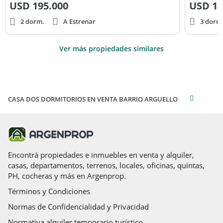
USD
195.000
USD
18
2 dorm.
A Estrenar
3 dorm
Ver más propiedades similares
CASA DOS DORMITORIOS EN VENTA BARRIO ARGUELLO
Encontrá propiedades e inmuebles en venta y alquiler,
casas, departamentos, terrenos, locales, oficinas, quintas,
PH, cocheras y más en Argenprop.
Términos y Condiciones
Normas de Confidencialidad y Privacidad
Normativa alquiler temporario turístico