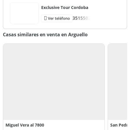
Exclusive Tour Cordoba
3515502
Ver teléfono
Casas similares en venta en Arguello
Miguel Vera al 7800
San Pedro