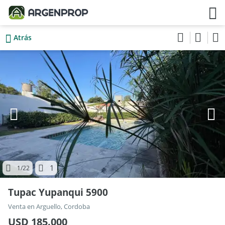
Atrás
1
1
/22
Tupac Yupanqui 5900
Venta en Arguello, Cordoba
USD 185.000