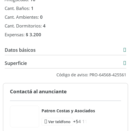
Cant. Baños:
1
Cant. Ambientes:
0
Cant. Dormitorios:
4
Expensas:
$ 3.200
Datos básicos
Casa
Superficie
Venta
96 m2
Código de aviso: PRO-64568-425561
USD 130.000
938 m2
96 m2
Contactá al anunciante
Patron Costas y Asociados
+54 11
Ver teléfono