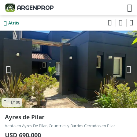
Atrás
1
/100
Ayres de Pilar
Venta en Ayres De Pilar, Countries y Barrios Cerrados en Pilar
USD 690.000