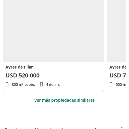
Ayres de Pilar
Ayres de P
USD
520.000
USD
78
300 m² cubie.
4 dorm.
500 m² 
Ver más propiedades similares