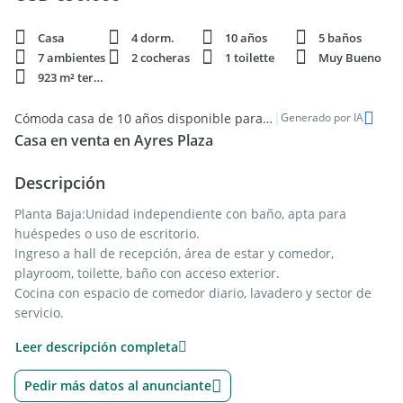
Casa
4 dorm.
10 años
5 baños
7 ambientes
2 cocheras
1 toilette
Muy Bueno
923 m² terren.
|
Cómoda casa de 10 años disponible para venta en Ayres de Pilar
Generado por IA
Casa en venta en Ayres Plaza
Descripción
Planta Baja:Unidad independiente con baño, apta para
huéspedes o uso de escritorio.
Ingreso a hall de recepción, área de estar y comedor,
playroom, toilette, baño con acceso exterior.
Cocina con espacio de comedor diario, lavadero y sector de
servicio.
Quincho cerrado con parrilla a gas y parrilla a leña.
Leer descripción completa
Planta Alta:
Pedir más datos al anunciante
Dormitorio principal en suite con baño compartimentado,