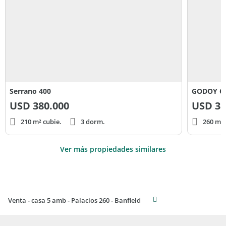
Serrano 400
GODOY CR
USD
380.000
USD
35
210 m² cubie.
3 dorm.
260 m² 
Ver más propiedades similares
Venta - casa 5 amb - Palacios 260 - Banfield