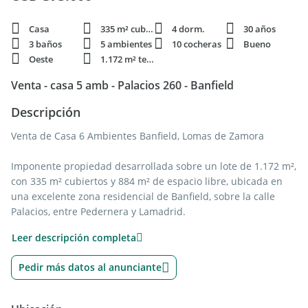
Casa
335 m² cubie.
4 dorm.
30 años
3 baños
5 ambientes
10 cocheras
Bueno
Oeste
1.172 m² terren.
Venta - casa 5 amb - Palacios 260 - Banfield
Descripción
Venta de Casa 6 Ambientes Banfield, Lomas de Zamora
Imponente propiedad desarrollada sobre un lote de 1.172 m²,
con 335 m² cubiertos y 884 m² de espacio libre, ubicada en
una excelente zona residencial de Banfield, sobre la calle
Palacios, entre Pedernera y Lamadrid.
Leer descripción completa
Al frente, mediante un portón automatizado, se accede a un
amplio sector parquizado con una piscina de 60.000 litros,
Pedir más datos al anunciante
baño completo con ducha y espacio descubierto para
aproximadamente ocho vehículos.