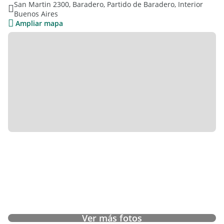
San Martin 2300, Baradero, Partido de Baradero, Interior
M2 construidos aproximados: 240m2
Buenos Aires
Servicios: agua, luz, gas y cloacas.
Ampliar mapa
* Ideal para casa de familia o por su ubicación algún tipo de
actividad comercia.
Ver más fotos