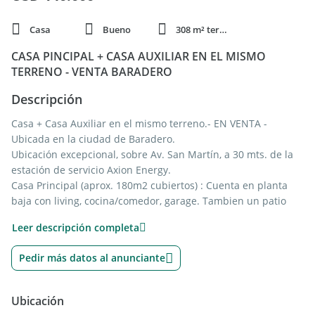
Casa
Bueno
308 m² terren.
CASA PINCIPAL + CASA AUXILIAR EN EL MISMO
TERRENO - VENTA BARADERO
Descripción
Casa + Casa Auxiliar en el mismo terreno.- EN VENTA -
Ubicada en la ciudad de Baradero.
Ubicación excepcional, sobre Av. San Martín, a 30 mts. de la
estación de servicio Axion Energy.
Casa Principal (aprox. 180m2 cubiertos) : Cuenta en planta
baja con living, cocina/comedor, garage. Tambien un patio
con galeria y parrilla. En planta alta se ingresa por escalera y
Leer descripción completa
cuenta con un baño, mas tres dormitorios.
Casa Auxiliar (aprox. 60m2 cubiertos): Esta compuesta por
Pedir más datos al anunciante
cocina/comedor, dos dormitorios y un baño. Con
posibilidades de transformarla en quincho.
Ubicación
Terreno: 308 m2