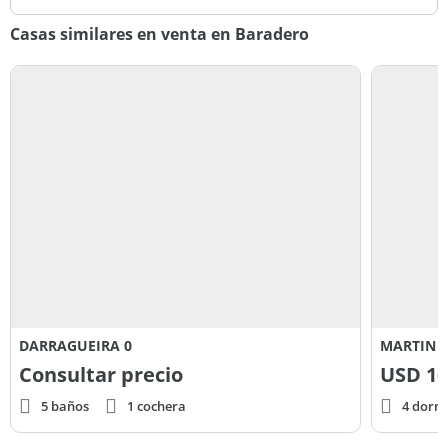
Casas similares en venta en Baradero
DARRAGUEIRA 0
MARTIN D
Consultar precio
USD
16
5 baños
1 cochera
4 dorm