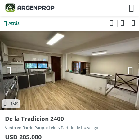
Atrás
1
/49
De la Tradicion 2400
Venta en Barrio Parque Leloir, Partido de Ituzaingó
USD 205.000