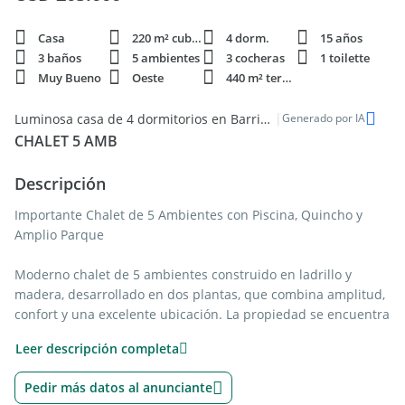
Casa
220 m² cubie.
4 dorm.
15 años
3 baños
5 ambientes
3 cocheras
1 toilette
Muy Bueno
Oeste
440 m² terren.
|
Luminosa casa de 4 dormitorios en Barrio Parque Leloir - Venta
Generado por IA
CHALET 5 AMB
Descripción
Importante Chalet de 5 Ambientes con Piscina, Quincho y
Amplio Parque
Moderno chalet de 5 ambientes construido en ladrillo y
madera, desarrollado en dos plantas, que combina amplitud,
confort y una excelente ubicación. La propiedad se encuentra
en muy buen estado general, con algunos detalles de
Leer descripción completa
mantenimiento y actualización a considerar.
Pedir más datos al anunciante
Planta Baja