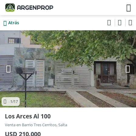
Atrás
1
/17
Los Arces Al 100
Venta en Barrio Tres Cerritos, Salta
USD 210.000