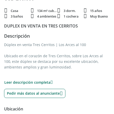
Casa
134 m² cubie.
3 dorm.
15 años
3 baños
4 ambientes
1 cochera
Muy Bueno
DUPLEX EN VENTA EN TRES CERRITOS
Descripción
Dúplex en venta Tres Cerritos | Los Arces al 100
Ubicado en el corazón de Tres Cerritos, sobre Los Arces al
100, este dúplex se destaca por su excelente ubicación,
ambientes amplios y gran luminosidad.
La propiedad ofrece una distribución cómoda y funcional,
Leer descripción completa
ideal para la vida familiar.
Pedir más datos al anunciante
Planta Baja
Amplio living comedor muy luminoso
Ubicación