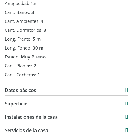
1 baño completo
Antiguedad:
15
Cant. Baños:
3
Una propiedad funcional, cómoda y con excelente luz natural,
Cant. Ambientes:
4
ubicada en una de las zonas más buscadas de Tres Cerritos,
con rápido acceso al centro y rodeada de servicios.
Cant. Dormitorios:
3
Long. Frente:
5 m
Ideal para quienes buscan ubicación, comodidad y calidad de
vida.
Long. Fondo:
30 m
Estado:
Muy Bueno
Cant. Plantas:
2
Cant. Cocheras:
1
Datos básicos
Duplex
Superficie
Venta
134 m2
USD 210.000
Instalaciones de la casa
63 m2
212 m2
Servicios de la casa