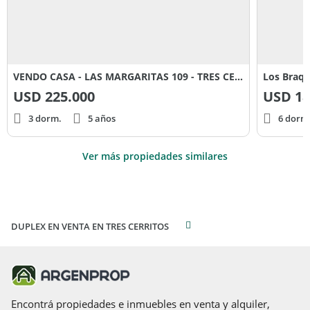
VENDO CASA - LAS MARGARITAS 109 - TRES CERRITOS- SALTA CAPITAL
Los Braqu
USD
225.000
USD
18
3 dorm.
5 años
6 dorm
Ver más propiedades similares
DUPLEX EN VENTA EN TRES CERRITOS
Encontrá propiedades e inmuebles en venta y alquiler,