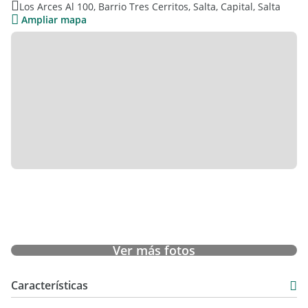
Los Arces Al 100, Barrio Tres Cerritos, Salta, Capital, Salta
Cocina comedor
Ampliar mapa
Toilette
Despensa
Lavadero independiente
Galería
Patio
Planta Alta
3 dormitorios
Ver más fotos
Dormitorio principal en suite y vestidor
2 dormitorios con balcón
Características