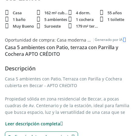
Casa
162 m² cubie.
4 dorm.
55 años
1 baño
5 ambientes
1 cochera
1 toilette
Muy Bueno
Suroeste
179 m² terren.
|
Oportunidad de compra: Casa moderna de 4 dormitorios en Beccar
Generado por IA
Casa 5 ambientes con Patio, terraza con Parrilla y
Cochera APTO CRÉDITO
Descripción
Casa 5 ambientes con Patio, Terraza con Parilla y Cochera
cubierta en Beccar - APTO CRéDITO
Propiedad sólida en zona residencial de Beccar, a pocas
cuadras de Av. Centenario y de la estación, ideal para familia
que busca espacio, luz y la versatilidad de una casa que se
adapta a distintos modos de habitar.
Leer descripción completa
Su condición de esquina con dos ingresos independientes le