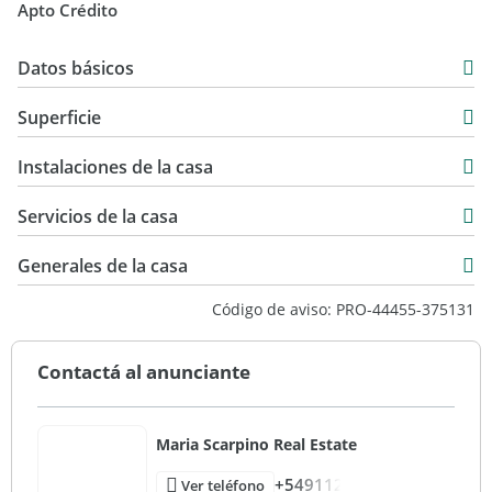
Apto Crédito
CMCPSI 7113 - CUCICBA 9421
Datos básicos
Casa
Superficie
Venta
162 m2
USD 235.000
Instalaciones de la casa
179 m2
60 m2
Servicios de la casa
222 m2
Generales de la casa
Código de aviso: PRO-44455-375131
Contactá al anunciante
Maria Scarpino Real Estate
+549112
Ver teléfono