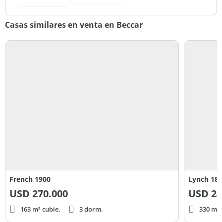
Casas similares en venta en Beccar
French 1900
Lynch 18
USD
270.000
USD
24
163 m² cubie.
3 dorm.
330 m² 