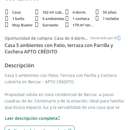
Casa
162 m² cubie.
4 dorm.
55 años
1 baño
5 ambientes
1 cochera
1 toilette
Muy Bueno
Suroeste
179 m² terren.
|
Oportunidad de compra: Casa de 4 dormitorios en Beccar
Generado por IA
Casa 5 ambientes con Patio, terraza con Parrilla y
Cochera APTO CRÉDITO
Descripción
Casa 5 ambientes con Patio, Terraza con Parilla y Cochera
cubierta en Beccar - APTO CRéDITO
Propiedad sólida en zona residencial de Beccar, a pocas
cuadras de Av. Centenario y de la estación, ideal para familia
que busca espacio, luz y la versatilidad de una casa que se
adapta a distintos modos de habitar.
Leer descripción completa
Su condición de esquina con dos ingresos independientes le