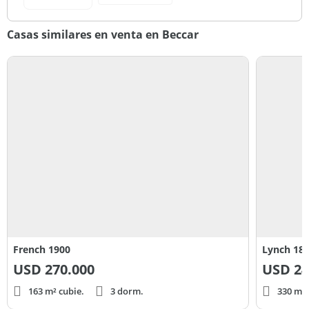
Casas similares en venta en Beccar
French 1900
Lynch 18
USD
270.000
USD
24
163 m² cubie.
3 dorm.
330 m² 