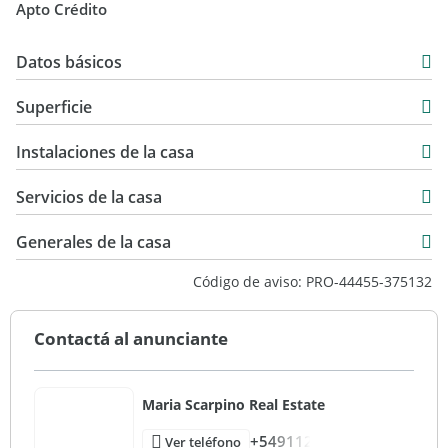
Apto Crédito
CMCPSI 7113 - CUCICBA 9421
Datos básicos
Casa
Superficie
Venta
162 m2
USD 235.000
Instalaciones de la casa
179 m2
60 m2
Servicios de la casa
222 m2
Generales de la casa
Código de aviso: PRO-44455-375132
Contactá al anunciante
Maria Scarpino Real Estate
+549112
Ver teléfono