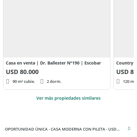
del título o plano de mensura.
Las reservas se toman exclusivamente en la inmobiliaria con
el matriculado Col. 7836 / CUCICBA 9845
Casa en venta | Dr. Ballester N°190 | Escobar
USD
80.000
USD
89
90 m² cubie.
2 dorm.
120 m² 
Ver más propiedades similares
OPORTUNIDAD ÚNICA - CASA MODERNA CON PILETA - USD 90.000