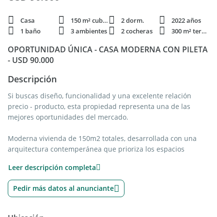
Casa
150 m² cubie.
2 dorm.
2022 años
1 baño
3 ambientes
2 cocheras
300 m² terren.
OPORTUNIDAD ÚNICA - CASA MODERNA CON PILETA
- USD 90.000
Descripción
Si buscas diseño, funcionalidad y una excelente relación
precio - producto, esta propiedad representa una de las
mejores oportunidades del mercado.
Moderna vivienda de 150m2 totales, desarrollada con una
arquitectura contemperánea que prioriza los espacios
amplios, la integración con el exterior y la luminosidad
Leer descripción completa
natural.
Pedir más datos al anunciante
SUPERFICIES:
- 80m2 cubiertos.