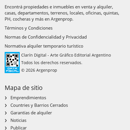
PROPIEDADES, son objeto de intermediación y conclusión por
Encontrá propiedades e inmuebles en venta y alquiler,
casas, departamentos, terrenos, locales, oficinas, quintas,
parte de los martilleros y corredores colegiados,
PH, cocheras y más en Argenprop.
*"Se deja constancia de que algunas de las imágenes
publicadas en el presente anuncio han sido creadas y/o
Términos y Condiciones
editadas mediante herramientas de inteligencia artificial,
Normas de Confidencialidad y Privacidad
siendo las mismas meramente ilustrativas y orientativas, por
lo que no necesariamente reflejan el estado actual,
Normativa alquiler temporario turístico
distribución, mobiliario, dimensiones, terminaciones o
Clarín Digital - Arte Gráfico Editorial Argentino
condiciones reales de la unidad ofrecida en venta. El estado
Todos los derechos reservados.
real del inmueble será el que surja de la visita presencial,
© 2026 Argenprop
documentación correspondiente y constatación directa por
parte del interesado.
Mapa de sitio
Emprendimientos
Countries y Barrios Cerrados
Garantías de alquiler
Noticias
Publicar