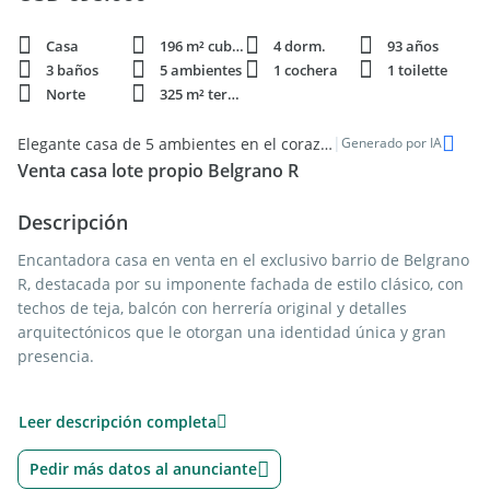
Casa
196 m² cubie.
4 dorm.
93 años
3 baños
5 ambientes
1 cochera
1 toilette
Norte
325 m² terren.
|
Elegante casa de 5 ambientes en el corazón de Belgrano
Generado por IA
Venta casa lote propio Belgrano R
Descripción
Encantadora casa en venta en el exclusivo barrio de Belgrano
R, destacada por su imponente fachada de estilo clásico, con
techos de teja, balcón con herrería original y detalles
arquitectónicos que le otorgan una identidad única y gran
presencia.
Al frente, cuenta con retiro y cochera, aportando comodidad y
Leer descripción completa
privacidad.
Pedir más datos al anunciante
En planta baja, la propiedad ofrece un amplio y luminoso