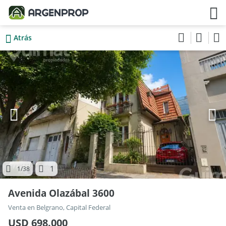
Atrás
1
1
/38
Avenida Olazábal 3600
Venta en Belgrano, Capital Federal
USD 698.000