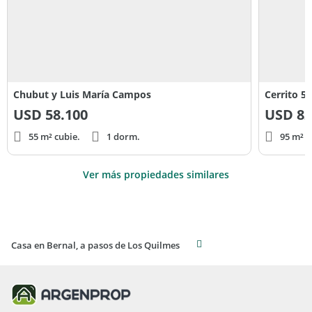
Chubut y Luis María Campos
Cerrito 5
USD
58.100
USD
82
55 m² cubie.
1 dorm.
95 m² c
Ver más propiedades similares
Casa en Bernal, a pasos de Los Quilmes