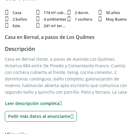
Casa
174 m² cubie.
2 dorm.
50 años
2 baños
4 ambientes
1 cochera
Muy Bueno
Este
241 m² terren.
Casa en Bernal, a pasos de Los Quilmes
Descripción
Casa en Bernal Oeste, a pasos de Avenida Los Quilmes.
Victorica 884 entre De Pinedo y Comandante Franco. Cuenta
con cochera cubierta al frente, living, cocina-comedor, 2
dormitorios continguos, baño completo, galeria/jardin de
inverno, habitación abierta apta escritorio que comunica con
segundo baño y quincho con parrilla. Patio y terraza. La casa
cuenta con pasillo lateral de ingreso frente/fondo, posibilidad
Leer descripción completa
de transformar fondo de la casa en depto. Consulte. *Las
medidas y superficies son aproximadas.
Pedir más datos al anunciante