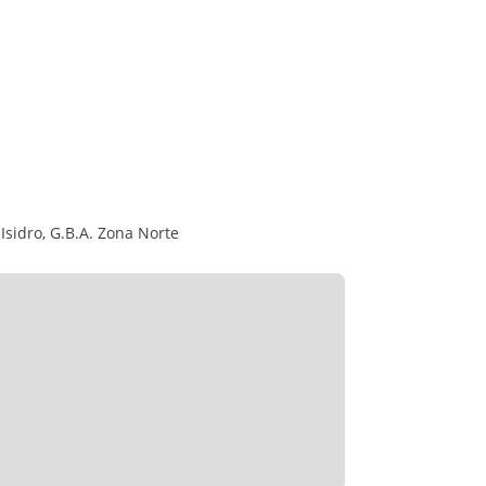
costado de la propiedad, permitiendo el acceso
 Isidro, G.B.A. Zona Norte
a en una zona residencial bastante conectada
tivamente rápido a avenidas importantes,