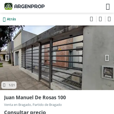
Atrás
1
/21
Juan Manuel De Rosas 100
Venta en Bragado, Partido de Bragado
Consultar precio