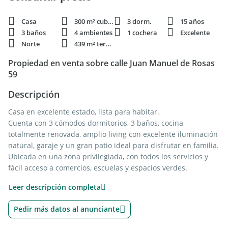
Casa
300 m² cubie.
3 dorm.
15 años
3 baños
4 ambientes
1 cochera
Excelente
Norte
439 m² terren.
Propiedad en venta sobre calle Juan Manuel de Rosas
59
Descripción
Casa en excelente estado, lista para habitar.
Cuenta con 3 cómodos dormitorios, 3 baños, cocina
totalmente renovada, amplio living con excelente iluminación
natural, garaje y un gran patio ideal para disfrutar en familia.
Ubicada en una zona privilegiada, con todos los servicios y
fácil acceso a comercios, escuelas y espacios verdes.
Una propiedad que combina comodidad, amplitud y una
Leer descripción completa
ubicación inmejorable. Ideal para quienes buscan calidad de
vida y confort en cada ambiente.
Pedir más datos al anunciante