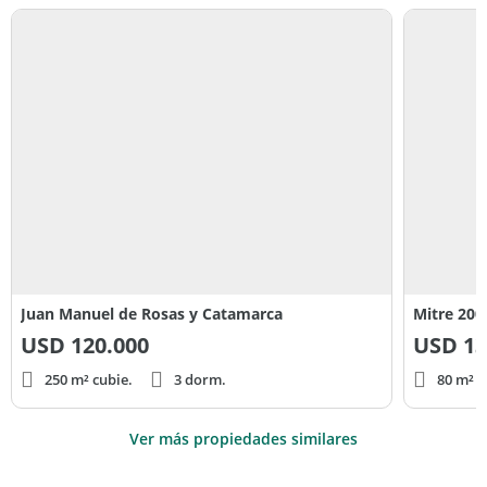
Juan Manuel de Rosas y Catamarca
Mitre 200
USD
120.000
USD
13
250 m² cubie.
3 dorm.
80 m² c
Ver más propiedades similares