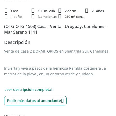
Casa
100 m² cubie.
2 dorm.
20 años
1 baño
3 ambientes
210 m² constr.
(OTG-OTG-1503) Casa - Venta - Uruguay, Canelones -
Mar Sereno 1111
Descripción
Venta de Casa 2 DORMITORIOS en Shangrila Sur, Canelones
Invierta y viva a pasos de la hermosa Rambla Costanera , a
metros de la playa , en un entorno verde y cuidado .
Linda casa , construida en ladrillos de excelente calidad .
Leer descripción completa
Distribuida en 100 m2 .
Pedir más datos al anunciante
* Living comedor de buen tamaño con estufa a leña y puerta
ventana en madera que brinda mucha luz natural y calidez al
ambiente , aire acondicionado ya instalado.