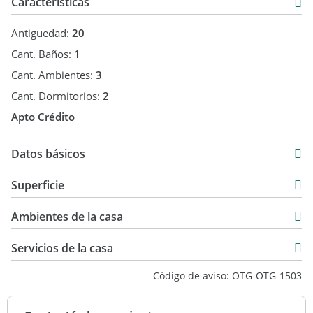
Características
* Actualmente alquilada hasta mediados de 2020 .
Antiguedad:
20
* Consulte ahora y coordine su visita , ideal inversion NO SE
Cant. Baños:
1
LA PUEDE PERDER
Cant. Ambientes:
3
Cant. Dormitorios:
2
Apto Crédito
Datos básicos
Casa
Superficie
Venta
100 m2
USD 190.000
Ambientes de la casa
210 m2
100 m2
Servicios de la casa
Código de aviso: OTG-OTG-1503