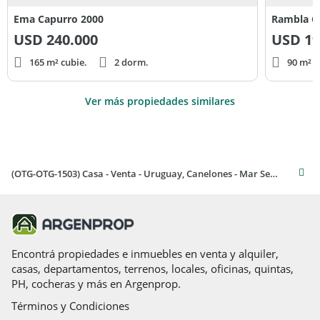
Ema Capurro 2000
Rambla C
USD
240.000
USD
19
165 m² cubie.
2 dorm.
90 m² c
Ver más propiedades similares
(OTG-OTG-1503) Casa - Venta - Uruguay, Canelones - Mar Sereno 1111
Encontrá propiedades e inmuebles en venta y alquiler,
casas, departamentos, terrenos, locales, oficinas, quintas,
PH, cocheras y más en Argenprop.
Términos y Condiciones