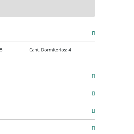
5
Cant. Dormitorios:
4
Venta
USD 390.000
00 m2
2.700 m2