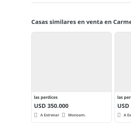
Casas similares en venta en Carm
las perdices
las pe
USD
350.000
USD
A Estrenar
Monoam.
A E