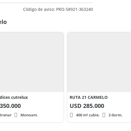
Código de aviso: PRO-58921-363240
elo
rdices cutrelux
RUTA 21 CARMELO
350.000
USD
285.000
strenar
Monoam.
400 m² cubie.
3 dorm.