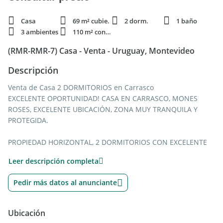
Casa
69 m² cubie.
2 dorm.
1 baño
3 ambientes
110 m² constr.
(RMR-RMR-7) Casa - Venta - Uruguay, Montevideo
Descripción
Venta de Casa 2 DORMITORIOS en Carrasco
EXCELENTE OPORTUNIDAD! CASA EN CARRASCO, MONES
ROSES, EXCELENTE UBICACIÓN, ZONA MUY TRANQUILA Y
PROTEGIDA.
PROPIEDAD HORIZONTAL, 2 DORMITORIOS CON EXCELENTE
ILUMINACIÓN, UNO CON GUARDARROPA
Leer descripción completa
LIVING COMEDOR CON ESTUFA A LEÑA, COCINA DEFINIDA Y
Pedir más datos al anunciante
CON PLACARES
HABITACIÓN EXTRA AL LADO DEL PARRILLERO, PUEDE SER
Ubicación
UTILIZADA COMO BARBACOA, PLAYROOM O DORMITORIO