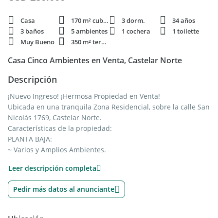
Casa
170 m² cubie.
3 dorm.
34 años
3 baños
5 ambientes
1 cochera
1 toilette
Muy Bueno
350 m² terren.
Casa Cinco Ambientes en Venta, Castelar Norte
Descripción
¡Nuevo Ingreso! ¡Hermosa Propiedad en Venta!
Ubicada en una tranquila Zona Residencial, sobre la calle San
Nicolás 1769, Castelar Norte.
Características de la propiedad:
PLANTA BAJA:
~ Varios y Amplios Ambientes.
~ Living- Comedor.
Leer descripción completa
~ Toilette.
~ Cocina.
Pedir más datos al anunciante
PRIMER PISO:
~ Dos Habitaciones con Placard y Escritorio.
~ Vestidor.