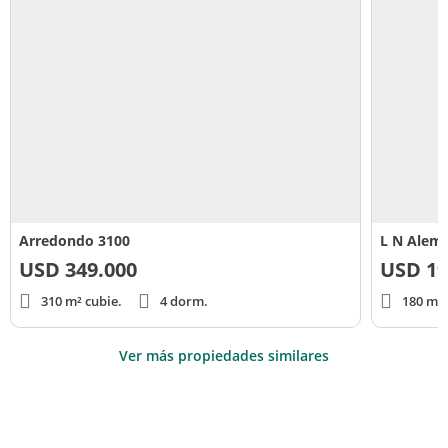
Arredondo 3100
L N Alem
USD
349.000
USD
19
310 m² cubie.
4 dorm.
180 m² 
Ver más propiedades similares