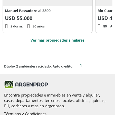
Manuel Passadore al 3800
Rio Cuart
USD
55.000
USD
42
2 dorm.
30 años
80 m² c
Ver más propiedades similares
Dúplex 2 ambientes reciclado. Apto crédito.
Encontrá propiedades e inmuebles en venta y alquiler,
casas, departamentos, terrenos, locales, oficinas, quintas,
PH, cocheras y más en Argenprop.
Términos y Condiciones