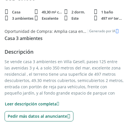
Casa
49,30 m² cubie.
2 dorm.
1 baño
3 ambientes
Excelente
Este
497 m² terren.
|
Oportunidad de Compra: Amplia casa en el Centro de Villa Gesell
Generado por IA
Casa 3 ambientes
Descripción
Se vende casa 3 ambientes en Villa Gesell, paseo 125 entre
las avenidas 3 y 4, a solo 350 metros del mar, excelente zona
residencial , el terreno tiene una superficie de 497 metros
descubiertos, 49.30 metros cubiertos, semicubiertos 2 metros,
entrada con portón de reja para vehículos, frente con
pequeño jardín, y al fondo grande espacio de parque con
parrilla, living-comedor separado de la cocina amplia con
Leer descripción completa
espacio para pequeño lavadero y desague, pasillo
distribuidor hacia las habitaciones, 2 cuartos y baño
Pedir más datos al anunciante
completo, muy rentable, de ladrillos a la vista, en perfectas
condiciones, lista para habitar, contactanos para más