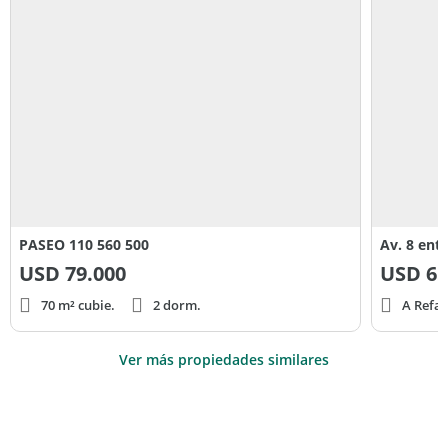
PASEO 110 560 500
Av. 8 ent
USD
79.000
USD
65
70 m² cubie.
2 dorm.
A Refac
Ver más propiedades similares