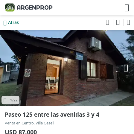
Atrás
1
/22
Paseo 125 entre las avenidas 3 y 4
Venta en Centro, Villa Gesell
USD 87.000