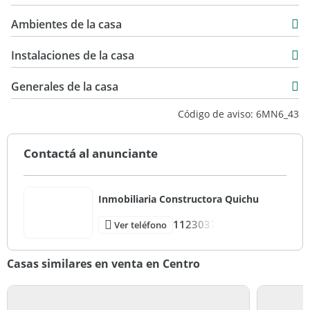
Venta
49,30 m2
USD 87.000
Ambientes de la casa
497 m2
2 m2
Instalaciones de la casa
51,30 m2
Generales de la casa
Código de aviso: 6MN6_43
Contactá al anunciante
Inmobiliaria Constructora Quichu
1123037
Ver teléfono
Casas similares en venta en Centro