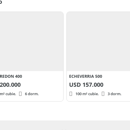
o
REDON 400
ECHEVERRIA 500
200.000
USD
157.000
m² cubie.
6 dorm.
100 m² cubie.
3 dorm.