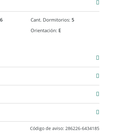
6
Cant. Dormitorios:
5
Orientación:
E
Venta
USD 190.000
10 m2
221 m2
Código de aviso: 286226-6434185