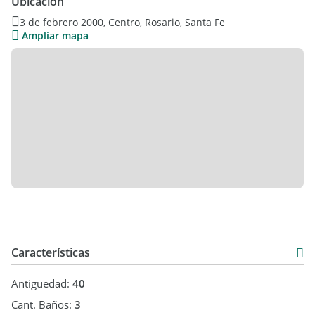
Ubicación
3 de febrero 2000, Centro, Rosario, Santa Fe
INMOBILIARIAS: solo aceptamos que acerquen interesados y
Ampliar mapa
negociaremos comisiones. NO trabajaremos en exclusividad
con ninguna.
Características
Antiguedad:
40
Cant. Baños:
3