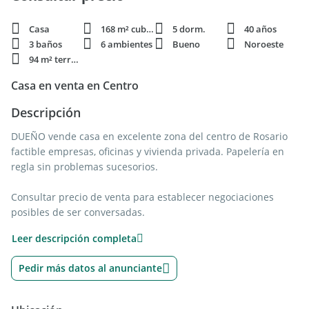
Casa
168 m² cubie.
5 dorm.
40 años
3 baños
6 ambientes
Bueno
Noroeste
94 m² terren.
Casa en venta en Centro
Descripción
DUEÑO vende casa en excelente zona del centro de Rosario
factible empresas, oficinas y vivienda privada. Papelería en
regla sin problemas sucesorios.
Consultar precio de venta para establecer negociaciones
posibles de ser conversadas.
Leer descripción completa
Consultar más fotografías del interior, planos o informe
urbanístico para permisos construcción, aplica ordenanza
Pedir más datos al anunciante
municipal y modificaciones para área central Rosario.
Consultar por visitas en persona.