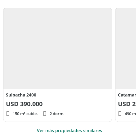
Suipacha 2400
Catamarc
USD
390.000
USD
29
150 m² cubie.
2 dorm.
490 m² 
Ver más propiedades similares