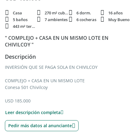
Casa
270 m² cubie.
6 dorm.
16 años
5 baños
7 ambientes
6 cocheras
Muy Bueno
443 m² terren.
" COMPLEJO + CASA EN UN MISMO LOTE EN
CHIVILCOY "
Descripción
INVERSIÓN QUE SE PAGA SOLA EN CHIVILCOY
COMPLEJO + CASA EN UN MISMO LOTE
Conesa 501 Chivilcoy
USD 185.000
Leer descripción completa
IDEAL PARA GENERAR RENTA TODOS LOS MESES
Pedir más datos al anunciante
4 departamentos
1 casa independiente