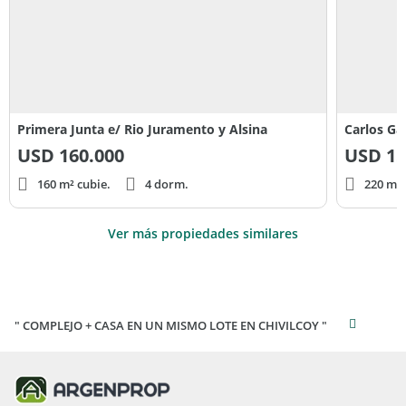
Primera Junta e/ Rio Juramento y Alsina
Carlos Ga
USD
160.000
USD
15
160 m² cubie.
4 dorm.
220 m² 
Ver más propiedades similares
" COMPLEJO + CASA EN UN MISMO LOTE EN CHIVILCOY "