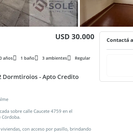
USD 30.000
Contactá a
0 años
1 baño
3 ambientes
Regular
 Dormtiroios - Apto Credito
alme
icada sobre calle Caucete 4759 en el
e Córdoba.
viviendas, con acceso por pasillo, brindando