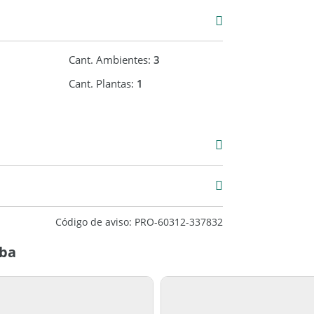
Cant. Ambientes:
3
Cant. Plantas:
1
Venta
USD 30.000
pacios exteriores
47 m2
100 m2
Código de aviso: PRO-60312-337832
me, con cercanía a comercios, transporte y
oba
a visita.