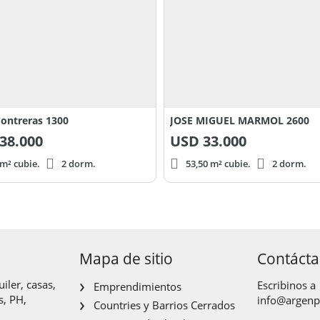
ontreras 1300
JOSE MIGUEL MARMOL 2600
38.000
USD
33.000
m² cubie.
2 dorm.
53,50 m² cubie.
2 dorm.
Mapa de sitio
Contáct
iler, casas,
Escribinos a
Emprendimientos
s, PH,
info@argen
Countries y Barrios Cerrados