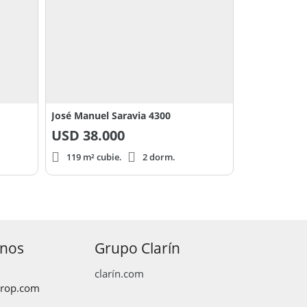
José Manuel Saravia 4300
USD
38.000
119 m² cubie.
2 dorm.
anos
Grupo Clarín
clarín.com
prop.com