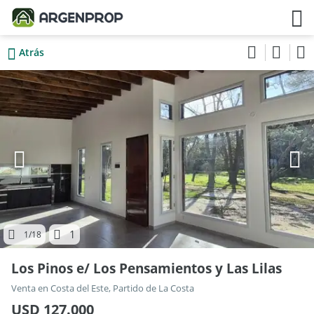
Atrás
1
1
/18
Los Pinos e/ Los Pensamientos y Las Lilas
Venta en Costa del Este, Partido de La Costa
USD 127.000