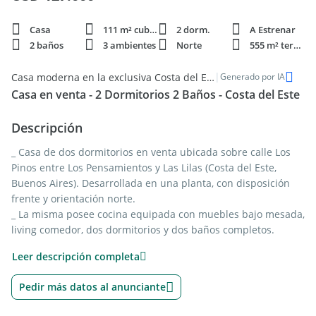
Casa
111 m² cubie.
2 dorm.
A Estrenar
2 baños
3 ambientes
Norte
555 m² terren.
|
Casa moderna en la exclusiva Costa del Este - Venta
Generado por IA
Casa en venta - 2 Dormitorios 2 Baños - Costa del Este
Descripción
_ Casa de dos dormitorios en venta ubicada sobre calle Los
Pinos entre Los Pensamientos y Las Lilas (Costa del Este,
Buenos Aires). Desarrollada en una planta, con disposición
frente y orientación norte.
_ La misma posee cocina equipada con muebles bajo mesada,
living comedor, dos dormitorios y dos baños completos.
Amplia y luminosa, cuenta con patio, parrilla cubierta.
Leer descripción completa
_ La propiedad se desarrolla sobre un terreno de 555mts2 y
tiene una superficie aproximada de 111mts2 cubiertos.
Pedir más datos al anunciante
Yacoub | Construimos Confianza
Innovación | Calidad | Sustentabilidad | Diseño