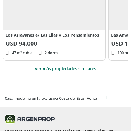
Los Arrayanes e/ Las Lilas y Los Pensamientos
Las Amapo
USD
94.000
USD
12
47 m² cubie.
2 dorm.
100 m² 
Ver más propiedades similares
Casa moderna en la exclusiva Costa del Este - Venta
Encontrá propiedades e inmuebles en venta y alquiler,