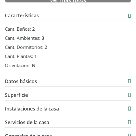
Ver más fotos
Alquila más Fácil. Alquila con Garantix.
Características
Cant. Baños:
2
Cant. Ambientes:
3
Cant. Dormitorios:
2
Cant. Plantas:
1
Orientación:
N
Datos básicos
Venta
Superficie
USD 127.000
111 m2
Instalaciones de la casa
555 m2
444 m2
Servicios de la casa
555 m2