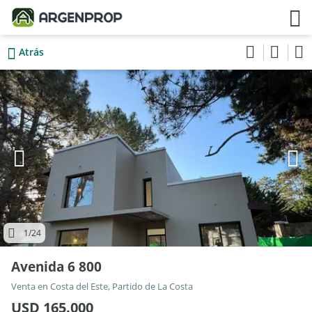
Atrás
1
/24
Avenida 6 800
Venta en Costa del Este, Partido de La Costa
USD 165.000