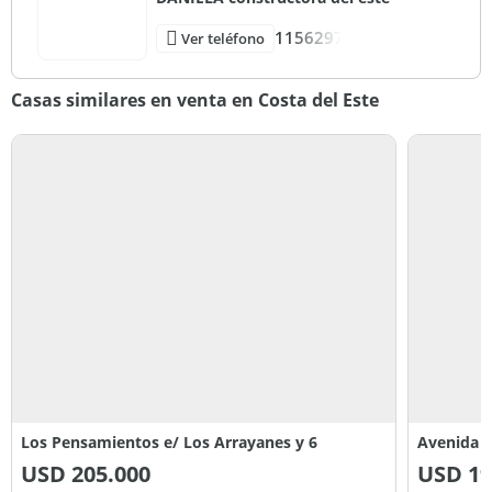
1156297
Ver teléfono
Casas similares en venta en Costa del Este
Los Pensamientos e/ Los Arrayanes y 6
Avenida 4
USD
205.000
USD
19