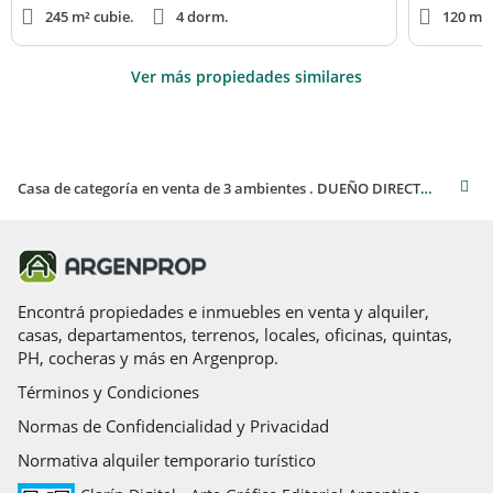
245 m² cubie.
4 dorm.
120 m² 
Ver más propiedades similares
Casa de categoría en venta de 3 ambientes . DUEÑO DIRECTO .En obra . Costa Del Este
Encontrá propiedades e inmuebles en venta y alquiler,
casas, departamentos, terrenos, locales, oficinas, quintas,
PH, cocheras y más en Argenprop.
Términos y Condiciones
Normas de Confidencialidad y Privacidad
Normativa alquiler temporario turístico