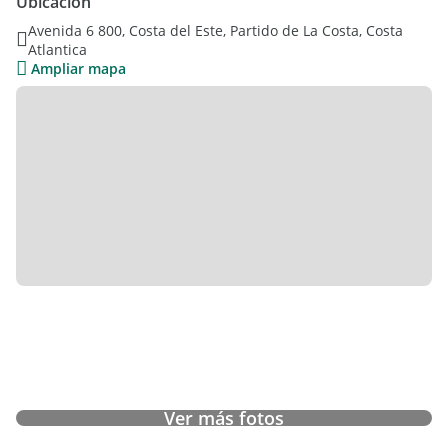
Ubicación
Gran parque, Sobre lote propio de 15x34
Avenida 6 800, Costa del Este, Partido de La Costa, Costa
Atlantica
Finalización de obra AGOSTO 2026
Ampliar mapa
DUEÑO DIRECTO
Daniela
Ver más fotos