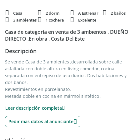
Casa
2 dorm.
A Estrenar
2 baños
3 ambientes
1 cochera
Excelente
Casa de categoría en venta de 3 ambientes . DUEÑO
DIRECTO .En obra . Costa Del Este
Descripción
Se vende Casa de 3 ambientes ,desarrollada sobre calle
asfaltada con doble altura en living comedor, cocina
separada con entrepiso de uso diario . Dos habitaciones y
dos baños.
Revestimientos en porcelanato.
Mesada doble en cocina en mármol sintético .
Losa radiante en living comedor.
Leer descripción completa
Caldera dual instalada
Aberturas en línea Modena Doble vidriado hermético
Pedir más datos al anunciante
Hermoso espacio exterior tipo terraza , que se une con la
casa a través de su ventana balcón de 3 hojas corredizas.