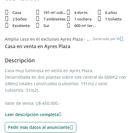
Casa
191 m² cubie.
4 dorm.
6 años
2 baños
7 ambientes
1 cochera
1 toilette
Excelente
Sur
600 m² terren.
|
Amplia casa en el exclusivo Ayres Plaza - Venta
Generado por IA
Casa en venta en Ayres Plaza
Descripción
Casa muy luminosa en venta en Ayres Plaza.
Desarrollada en dos plantas sobre lote central de 600m2 con
248m2 totales construidos (cubiertos: 191m2 / semi
cubiertos: 51m2).
Valor de venta: U$ 450.000.-
Leer descripción completa
Planta baja: hall de recepción. Living-comedor. Toilette de
recepción. Cocina con comedor diario. Lavadero.
Pedir más datos al anunciante
Planta alta: hall de distribución hacia amplio playroom o