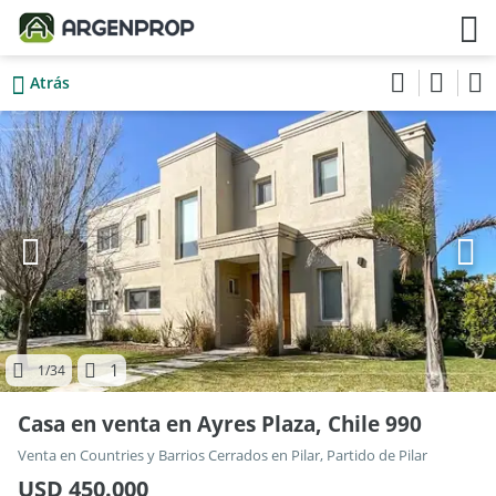
Atrás
1
1
/34
Casa en venta en Ayres Plaza, Chile 990
Venta en Countries y Barrios Cerrados en Pilar, Partido de Pilar
USD 450.000