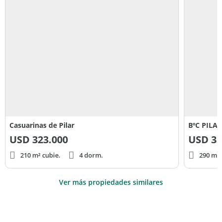
Casuarinas de Pilar
BºC PILA
USD
323.000
USD
33
210 m² cubie.
4 dorm.
290 m² 
Ver más propiedades similares