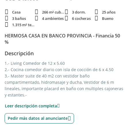
Casa
266 m² cubie.
3 dorm.
25 años
3 baños
4 ambientes
6 cocheras
Bueno
1.315 m² terren.
HERMOSA CASA EN BANCO PROVINCIA - Financia 50
%
Descripción
1.- Living Comedor de 12 x 5.60
2.- Cocina comedor diario con isla de cocción de 6 x 4.50
3.- Master suite de 40 m2 con vestidor baño
compartimentado, hidromasaje y ducha, Vestidor de 6 m
lineales, importante placard en baño con multiples cajoneras
y estantes.-
4.- Dormitorios de 3.60 x 3.40 libres con placards con puertas
Leer descripción completa
de cedro y multiples cajoneras en ambos.-
5.- Pileta con espejo de agua de 10 x 5 y 2.10 de profundidad,
Pedir más datos al anunciante
totalmente revestida.-
6.- Quincho independiente con baño c/ducha, cocina con