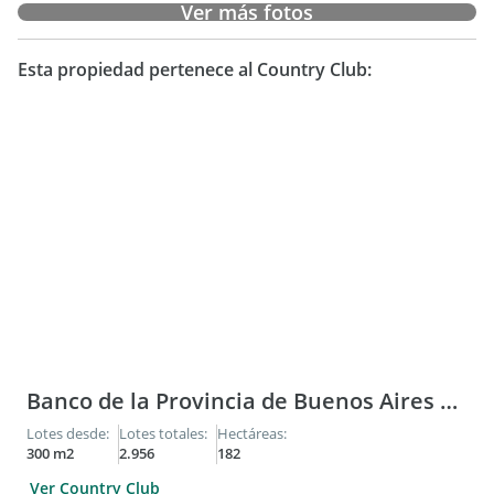
otra que comparte con el Country San Diego. El country tiene
Ver más fotos
cloacas.
Esta propiedad pertenece al Country Club:
Banco de la Provincia de Buenos Aires Country Club
Lotes desde:
Lotes totales:
Hectáreas:
300 m2
2.956
182
Ver Country Club