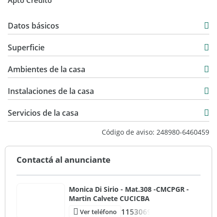
Apto Crédito
Datos básicos
Chalet
Superficie
Venta
266 m2
USD 345.000
Ambientes de la casa
1.315 m2
266 m2
Instalaciones de la casa
Servicios de la casa
Código de aviso: 248980-6460459
Contactá al anunciante
Monica Di Sirio - Mat.308 -CMCPGR -
Martin Calvete CUCICBA
1153069
Ver teléfono