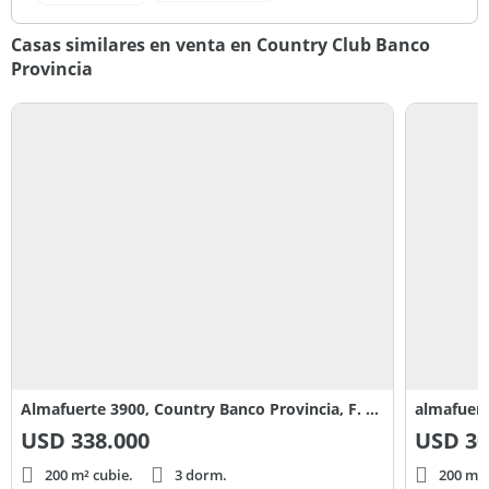
Casas similares en venta en Country Club Banco
Provincia
Almafuerte 3900, Country Banco Provincia, F. Alvarez, Moreno
almafuer
USD
338.000
USD
30
200 m² cubie.
3 dorm.
200 m² 