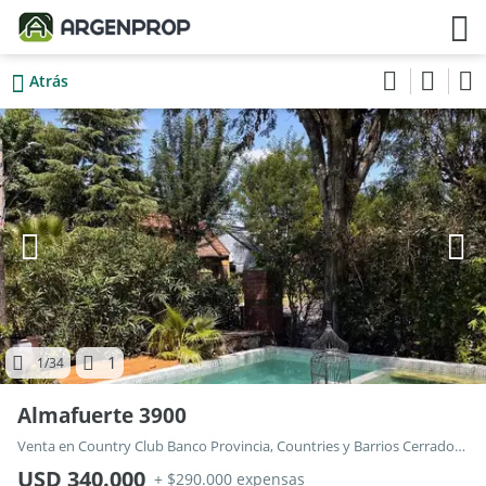
Atrás
1
1
/34
Almafuerte 3900
Venta en Country Club Banco Provincia, Countries y Barrios Cerrados en Moreno
USD 340.000
+ $290.000 expensas