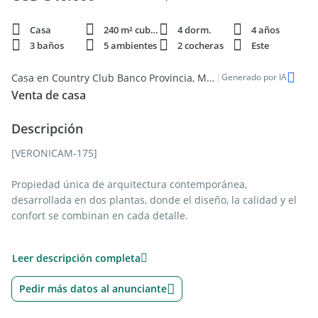
Casa
240 m² cubie.
4 dorm.
4 años
3 baños
5 ambientes
2 cocheras
Este
|
Casa en Country Club Banco Provincia, Moreno - Venta
Generado por IA
Venta de casa
Descripción
[VERONICAM-175]
Propiedad única de arquitectura contemporánea,
desarrollada en dos plantas, donde el diseño, la calidad y el
confort se combinan en cada detalle.
Sus ambientes amplios, luminosos y perfectamente
Leer descripción completa
integrados generan una experiencia de vida moderna y
funcional. Destacan sus grandes ventanales con DVH, que
Pedir más datos al anunciante
brindan eficiencia térmica y una conexión constante con el
exterior.