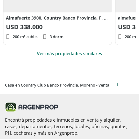
Almafuerte 3900, Country Banco Provincia, F. Alvarez, Moreno
almafuer
USD
338.000
USD
30
200 m² cubie.
3 dorm.
200 m² 
Ver más propiedades similares
Casa en Country Club Banco Provincia, Moreno - Venta
Encontrá propiedades e inmuebles en venta y alquiler,
casas, departamentos, terrenos, locales, oficinas, quintas,
PH, cocheras y más en Argenprop.