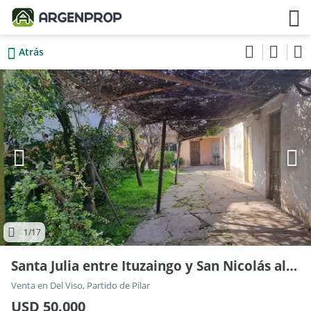
Atrás
1
/17
Santa Julia entre Ituzaingo y San Nicolás al 2200
Venta en Del Viso, Partido de Pilar
USD 50.000