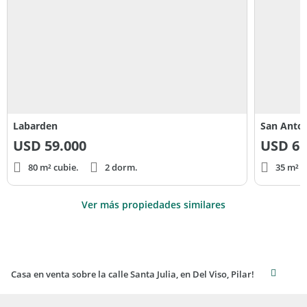
Labarden
San Anton
USD
59.000
USD
65
80 m² cubie.
2 dorm.
35 m² c
Ver más propiedades similares
Casa en venta sobre la calle Santa Julia, en Del Viso, Pilar!