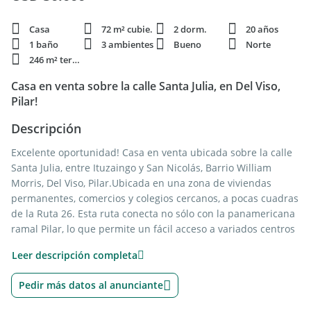
Casa
72 m² cubie.
2 dorm.
20 años
1 baño
3 ambientes
Bueno
Norte
246 m² terren.
Casa en venta sobre la calle Santa Julia, en Del Viso,
Pilar!
Descripción
Excelente oportunidad! Casa en venta ubicada sobre la calle
Santa Julia, entre Ituzaingo y San Nicolás, Barrio William
Morris, Del Viso, Pilar.Ubicada en una zona de viviendas
permanentes, comercios y colegios cercanos, a pocas cuadras
de la Ruta 26. Esta ruta conecta no sólo con la panamericana
ramal Pilar, lo que permite un fácil acceso a variados centros
comerciales, centros de salud, colegios y transportes
Leer descripción completa
públicos. Sino que también lleva al centro comercial Del Viso,
donde se encuentra la estación de tren ferrocarril Belgrano
Pedir más datos al anunciante
Norte.