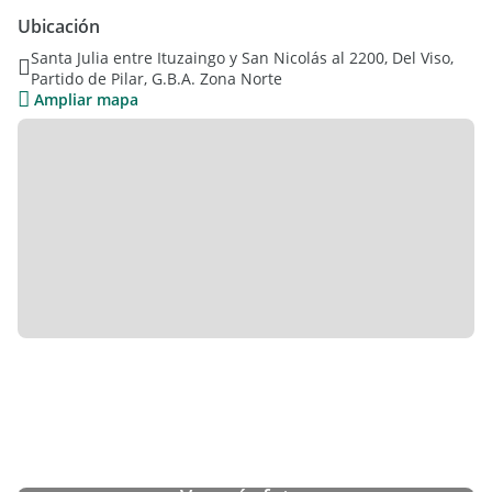
La propiedad tiene una superficie de 246 metros
Ubicación
aproximadamente.
Santa Julia entre Ituzaingo y San Nicolás al 2200, Del Viso,
Partido de Pilar, G.B.A. Zona Norte
Se ingresa a la casa través del living comedor, el cual es muy
Ampliar mapa
espacioso. La cocina es cómoda y posee muebles bajo
mesada, hay un pasaplatos al comedor.
El baño es completo y se encuentra junto a dos habitaciones,
las cuales tienen placard empotrado. Tiene además una
baulera para el guardado de elementos variados.
El jardín es parquizado y arbolado. En el exterior hay otra
construcción con dos cuartos espaciosos y un baño a reparar.
El portón de ingreso es de doble hoja, tiene entrada de auto
descubierta y las ventanas cuentan con rejas.
Finalmente, en relación a los servicios la propiedad tiene gas
natural, luz y motobombeador.