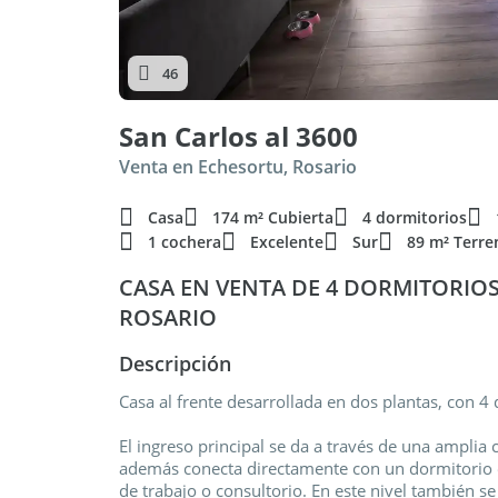
46
San Carlos al 3600
Venta en Echesortu, Rosario
Casa
174 m² Cubierta
4 dormitorios
1 cochera
Excelente
Sur
89 m² Terre
CASA EN VENTA DE 4 DORMITORIOS
ROSARIO
Descripción
Casa al frente desarrollada en dos plantas, con 4 d
El ingreso principal se da a través de una ampli
además conecta directamente con un dormitorio 
de trabajo o consultorio. En este nivel también s