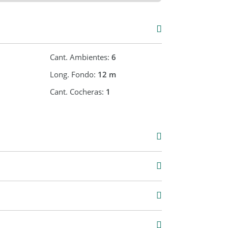
tros del Club Plaza Jewell y el Patio de la
rmitorios más comodín, patio interno, terraza
Cant. Ambientes:
6
Long. Fondo:
12 m
Cant. Cocheras:
1
000
 m2
174 m2