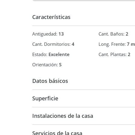
Ubicación: Situada en Barrio Echesortu, a pocos me
Madera, en una zona residencial muy buscada.
Características
Distribución: Vivienda en dos plantas con tres do
y cochera.
Antiguedad:
13
Cant. Baños:
2
No apto credito actualmente
Cant. Dormitorios:
4
Long. Frente:
7 m
Estado:
Excelente
Cant. Plantas:
2
Orientación:
S
Datos básicos
Venta
USD 239.
Superficie
174 m2
89
Instalaciones de la casa
Servicios de la casa