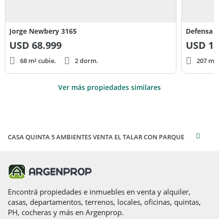
Comprá la casa que querés! No la que podés. Accedé a un
préstamo por hasta el 30% del valor de esta propiedad.
Simulá tu cuota en Lendar
Jorge Newbery 3165
Defensa y
USD
68.999
USD
12
68 m² cubie.
2 dorm.
207 m² 
Ver más propiedades similares
CASA QUINTA 5 AMBIENTES VENTA EL TALAR CON PARQUE
Encontrá propiedades e inmuebles en venta y alquiler,
casas, departamentos, terrenos, locales, oficinas, quintas,
PH, cocheras y más en Argenprop.