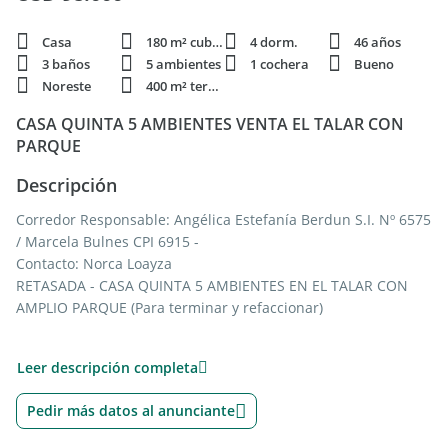
Casa
180 m² cubie.
4 dorm.
46 años
3 baños
5 ambientes
1 cochera
Bueno
Noreste
400 m² terren.
CASA QUINTA 5 AMBIENTES VENTA EL TALAR CON
PARQUE
Descripción
Corredor Responsable: Angélica Estefanía Berdun S.I. Nº 6575
/ Marcela Bulnes CPI 6915 -
Contacto: Norca Loayza
RETASADA - CASA QUINTA 5 AMBIENTES EN EL TALAR CON
AMPLIO PARQUE (Para terminar y refaccionar)
Excelente oportunidad de inversión en una encantadora casa
Leer descripción completa
tipo quinta ubicada en la localidad de EL TALAR, partido de
Tigre. Situada a tan solo 6 cuadras de la Ruta 197 (Hipólito
Pedir más datos al anunciante
Yrigoyen) y 5 cuadras de la Autopista Panamericana, ofrece
una ubicación estratégica con fácil acceso a las principales