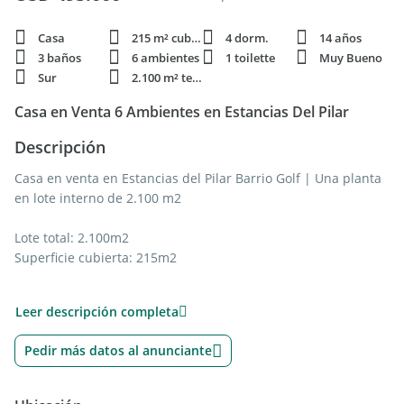
Casa
215 m² cubie.
4 dorm.
14 años
3 baños
6 ambientes
1 toilette
Muy Bueno
Sur
2.100 m² terren.
Casa en Venta 6 Ambientes en Estancias Del Pilar
Descripción
Casa en venta en Estancias del Pilar Barrio Golf | Una planta
en lote interno de 2.100 m2
Lote total: 2.100m2
Superficie cubierta: 215m2
Leer descripción completa
Propiedad de excelente distribución, desarrollada
íntegramente en una planta, sobre un amplio lote interno de
Pedir más datos al anunciante
2.100 m2 dentro del exclusivo Barrio Golf de Estancias del
Pilar. Cuenta con 215 m2 cubiertos y un frente de 30 metros
con entrada imperial para autos.