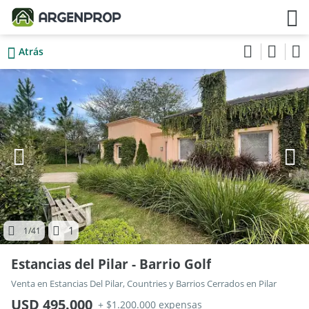
Atrás
1
1
/41
Estancias del Pilar - Barrio Golf
Venta en Estancias Del Pilar, Countries y Barrios Cerrados en Pilar
USD 495.000
+ $1.200.000 expensas