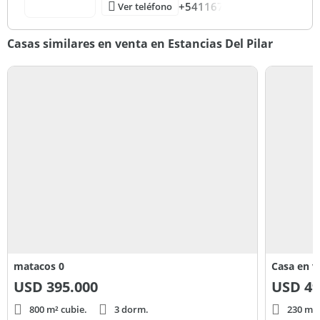
+541167
Ver teléfono
Casas similares en venta en Estancias Del Pilar
matacos 0
USD
395.000
USD
49
800 m² cubie.
3 dorm.
230 m² 