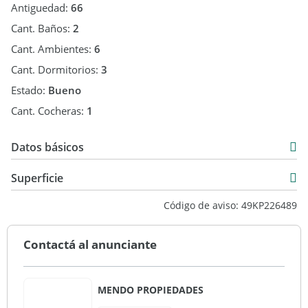
- KP226489 - KPT080511 -
Antiguedad:
66
- Publicado usando KiteProp CRM Inmobiliario
Cant. Baños:
2
Cant. Ambientes:
6
Cant. Dormitorios:
3
Estado:
Bueno
Cant. Cocheras:
1
Datos básicos
Venta
Superficie
USD 198.000
186 m2
Código de aviso: 49KP226489
438 m2
624 m2
Contactá al anunciante
MENDO PROPIEDADES