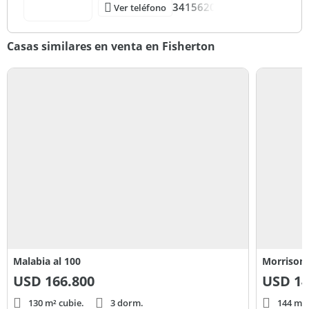
3415620
Ver teléfono
Casas similares en venta en Fisherton
Malabia al 100
Morrison 
USD
166.800
USD
14
130 m² cubie.
3 dorm.
144 m² 