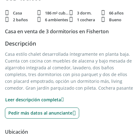
Casa
186 m² cubie.
3 dorm.
66 años
2 baños
6 ambientes
1 cochera
Bueno
Casa en venta de 3 dormitorios en Fisherton
Descripción
Casa estilo chalet desarrollada íntegramente en planta baja.
Cuenta con cocina con muebles de alacena y bajo mesada de
algarrobo integrada al comedor, lavadero, dos baños
completos, tres dormitorios con piso parquet y dos de ellos
con placard empotrado, opción un dormitorio más, living
comedor. Gran jardín parquizado con pileta. Cochera pasante
techada para un auto, parrillero y cuarto de guardado.
Leer descripción completa
La propiedad cuenta con salida a dos calles. Ideal
instituciones educativas, consultorios/clínica, residencias
Pedir más datos al anunciante
para adultos mayores. Posibilidad de ampliación.
Inmejorable zona, a 50 mts de Av. Eva Perón, próxima a
entidades bancarias, supermercados, estaciones de servicios
Ubicación
y locales comerciales.