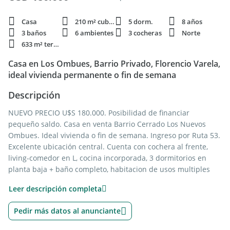
Casa
210 m² cubie.
5 dorm.
8 años
3 baños
6 ambientes
3 cocheras
Norte
633 m² terren.
Casa en Los Ombues, Barrio Privado, Florencio Varela,
ideal vivienda permanente o fin de semana
Descripción
NUEVO PRECIO U$S 180.000. Posibilidad de financiar
pequeño saldo. Casa en venta Barrio Cerrado Los Nuevos
Ombues. Ideal vivienda o fin de semana. Ingreso por Ruta 53.
Excelente ubicación central. Cuenta con cochera al frente,
living-comedor en L, cocina incorporada, 3 dormitorios en
planta baja + baño completo, habitacion de usos multiples
ideal escritorio u oficina (con acceso desde exterior y desde
Leer descripción completa
comedor), galeria con parrilla (quincho incorporado a la casa),
lavadero y baño con ducha. En planta alta cuenta con 2
Pedir más datos al anunciante
dormitorios amplios con placard y baño con antebaño. Al
fondo cuenta con piscina, amplisimo verde, semicubierto con