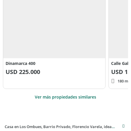
Dinamarca 400
Calle Gabr
USD
225.000
USD
13
180 m² 
Ver más propiedades similares
Casa en Los Ombues, Barrio Privado, Florencio Varela, ideal vivienda permanente o fin de semana