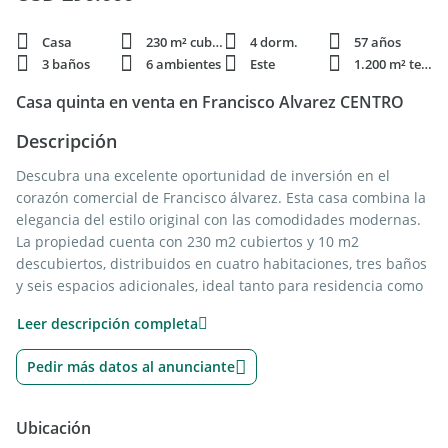
Casa
230 m² cubie.
4 dorm.
57 años
3 baños
6 ambientes
Este
1.200 m² terren.
Casa quinta en venta en Francisco Alvarez CENTRO
Descripción
Descubra una excelente oportunidad de inversión en el
corazón comercial de Francisco álvarez. Esta casa combina la
elegancia del estilo original con las comodidades modernas.
La propiedad cuenta con 230 m2 cubiertos y 10 m2
descubiertos, distribuidos en cuatro habitaciones, tres baños
y seis espacios adicionales, ideal tanto para residencia como
para un desarrollo comercial.
Leer descripción completa
La casa se encuentra estratégicamente ubicada en una
Pedir más datos al anunciante
esquina con orientación este, lo que maximiza la exposición
al sol y permite un potencial desarrollo comercial sobre
Tulisssi, sin sacrificar la tranquilidad de su frente sobre la
Ubicación
apacible calle Jonte. Está equipada con servicios esenciales