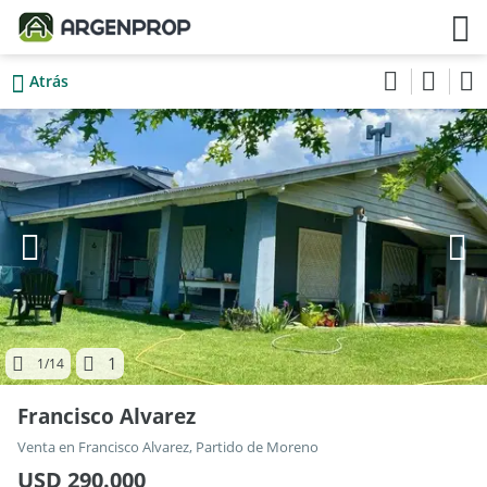
Atrás
1
1
/14
Francisco Alvarez
Venta en Francisco Alvarez, Partido de Moreno
USD 290.000