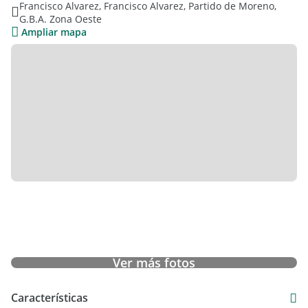
Francisco Alvarez, Francisco Alvarez, Partido de Moreno,
como gas natural y cuenta con un proyecto de construcción
G.B.A. Zona Oeste
para locales comerciales, escritura inmediata y es apta para
Ampliar mapa
desarrollo comercial.
La ubicación es inmejorable: está en una zona asfaltada y a
tan solo 200 metros de la estación de tren y líneas de
colectivos, lo que asegura una excelente conectividad.
Además, la propiedad se halla en excelente estado de
conservación, lista para ser habitada o adaptada a nuevas
necesidades comerciales.
Ver más fotos
Características