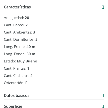
Servicios disponibles:
Características
Electricidad
Antiguedad:
20
Pavimento
Cant. Baños:
2
Cant. Ambientes:
3
Internet
Cant. Dormitorios:
2
Sistema de alarma
Long. Frente:
40 m
Valor: USD 189.000
Long. Fondo:
30 m
Estado:
Muy Bueno
Cant. Plantas:
1
Cant. Cocheras:
4
Orientación:
E
Datos básicos
Casa
Superficie