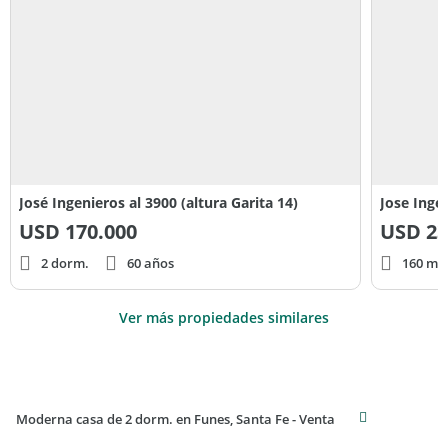
José Ingenieros al 3900 (altura Garita 14)
Jose Inge
USD
170.000
USD
23
2 dorm.
60 años
160 m² 
Ver más propiedades similares
Moderna casa de 2 dorm. en Funes, Santa Fe - Venta