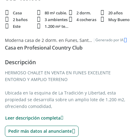
Casa
80 m² cubie.
2 dorm.
20 años
2 baños
3 ambientes
4 cocheras
Muy Bueno
Este
1.200 m² terren.
|
Moderna casa de 2 dorm. en Funes, Santa Fe - Venta
Generado por IA
Casa en Profesional Country Club
Descripción
HERMOSO CHALET EN VENTA EN FUNES EXCELENTE
ENTORNO Y AMPLIO TERRENO
Ubicada en la esquina de La Tradición y Libertad, esta
propiedad se desarrolla sobre un amplio lote de 1.200 m2,
ofreciendo comodidad,
Leer descripción completa
funcionalidad y espacios ideales para disfrutar en familia, así
como también proyectar una ampliación a futuro.
Pedir más datos al anunciante