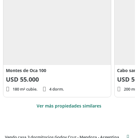
Montes de Oca 100
Cabo san 
USD
55.000
USD
50
180 m² cubie.
4 dorm.
200 m² 
Ver más propiedades similares
Vendo casa 3 dormitorios Godoy Cruz - Mendoza - Argentina