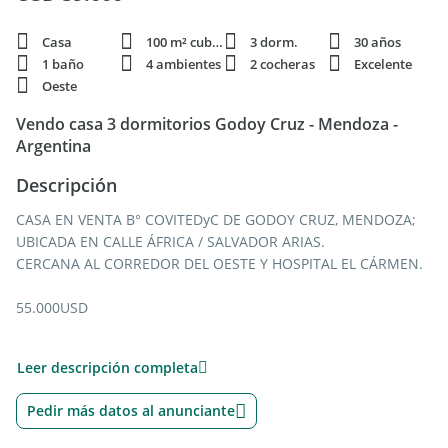
Casa
100 m² cubie.
3 dorm.
30 años
1 baño
4 ambientes
2 cocheras
Excelente
Oeste
Vendo casa 3 dormitorios Godoy Cruz - Mendoza -
Argentina
Descripción
CASA EN VENTA B° COVITEDyC DE GODOY CRUZ, MENDOZA;
UBICADA EN CALLE ÁFRICA / SALVADOR ARIAS.
CERCANA AL CORREDOR DEL OESTE Y HOSPITAL EL CÁRMEN.
55.000USD
CONSTA DE:
Leer descripción completa
-3 DORMITORIOS
-1 BAÑO
Pedir más datos al anunciante
-ENTREPISO
-LIVING-COMEDOR