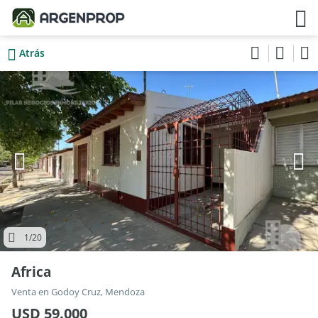
Atrás
1
/20
Africa
Venta en Godoy Cruz, Mendoza
USD 59.000