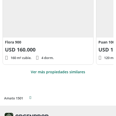
Flora 900
Puan 100
USD
160.000
USD
16
160 m² cubie.
4 dorm.
120 m² 
Ver más propiedades similares
Amato 1501