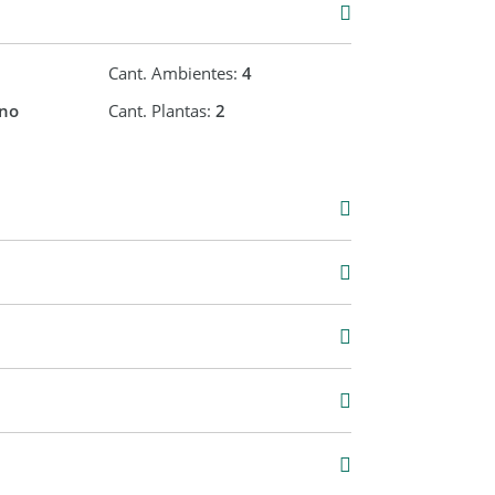
Cant. Ambientes:
4
no
Cant. Plantas:
2
Venta
USD 160.000
0 m2
160 m2