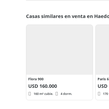
Casas similares en venta en Haed
Flora 900
Paris 
USD
160.000
USD
160 m² cubie.
4 dorm.
170 