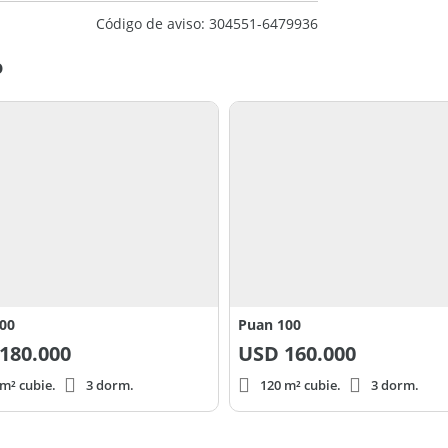
Código de aviso: 304551-6479936
o
600
Puan 100
180.000
USD
160.000
m² cubie.
3 dorm.
120 m² cubie.
3 dorm.