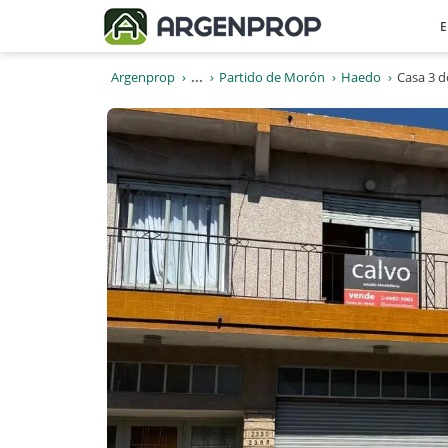
E
Argenprop
...
Partido de Morón
Haedo