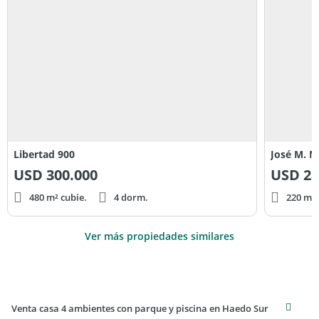
Libertad 900
José M. 
USD
300.000
USD
28
480 m² cubie.
4 dorm.
220 m² 
Ver más propiedades similares
Venta casa 4 ambientes con parque y piscina en Haedo Sur