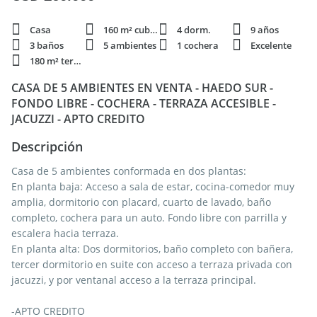
Casa
160 m² cubie.
4 dorm.
9 años
3 baños
5 ambientes
1 cochera
Excelente
180 m² terren.
CASA DE 5 AMBIENTES EN VENTA - HAEDO SUR -
FONDO LIBRE - COCHERA - TERRAZA ACCESIBLE -
JACUZZI - APTO CREDITO
Descripción
Casa de 5 ambientes conformada en dos plantas:
En planta baja: Acceso a sala de estar, cocina-comedor muy
amplia, dormitorio con placard, cuarto de lavado, baño
completo, cochera para un auto. Fondo libre con parrilla y
escalera hacia terraza.
En planta alta: Dos dormitorios, baño completo con bañera,
tercer dormitorio en suite con acceso a terraza privada con
jacuzzi, y por ventanal acceso a la terraza principal.
-APTO CREDITO