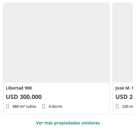
Libertad 900
José M. 
USD
300.000
USD
28
480 m² cubie.
4 dorm.
220 m² 
Ver más propiedades similares