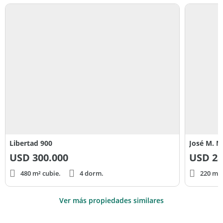
Libertad 900
José M. 
USD
300.000
USD
28
480 m² cubie.
4 dorm.
220 m² 
Ver más propiedades similares