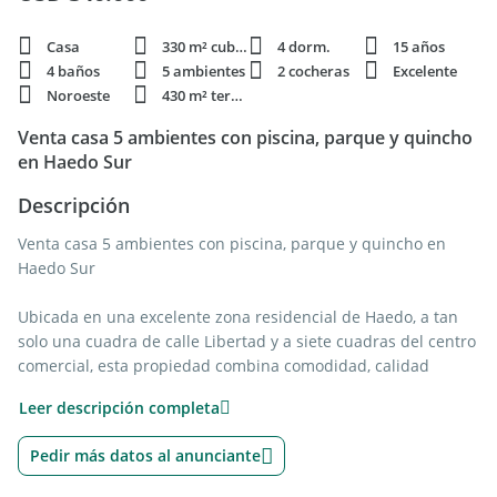
Casa
330 m² cubie.
4 dorm.
15 años
4 baños
5 ambientes
2 cocheras
Excelente
Noroeste
430 m² terren.
Venta casa 5 ambientes con piscina, parque y quincho
en Haedo Sur
Descripción
Venta casa 5 ambientes con piscina, parque y quincho en
Haedo Sur
Ubicada en una excelente zona residencial de Haedo, a tan
solo una cuadra de calle Libertad y a siete cuadras del centro
comercial, esta propiedad combina comodidad, calidad
constructiva y espacios ideales para disfrutar en familia.
Leer descripción completa
Al ingresar, encontramos un luminoso living al frente, amplio
Pedir más datos al anunciante
comedor con conexión visual y salida al parque, cómoda
cocina comedor y toilette de recepción.