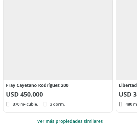
Fray Cayetano Rodríguez 200
Libertad 
USD
450.000
USD
30
370 m² cubie.
3 dorm.
480 m² 
Ver más propiedades similares