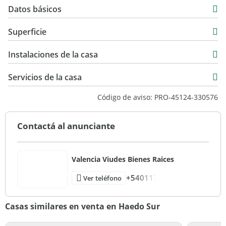
Datos básicos
propiedad.
Casa
Superficie
Responsables
Venta
Matías G. Valencia, Col. 3034 del CMCPM
280 m2
USD 420.000
Instalaciones de la casa
Martillero Matías F. Viudes, Col. 3047 del CMCPM
280 m2
Servicios de la casa
Código de aviso: PRO-45124-330576
Contactá al anunciante
Valencia Viudes Bienes Raices
+540117
Ver teléfono
Casas similares en venta en Haedo Sur