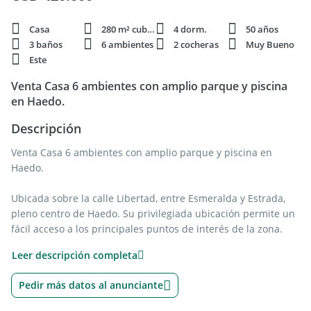
Casa
280 m² cubie.
4 dorm.
50 años
3 baños
6 ambientes
2 cocheras
Muy Bueno
Este
Venta Casa 6 ambientes con amplio parque y piscina
en Haedo.
Descripción
Venta Casa 6 ambientes con amplio parque y piscina en
Haedo.
Ubicada sobre la calle Libertad, entre Esmeralda y Estrada,
pleno centro de Haedo. Su privilegiada ubicación permite un
fácil acceso a los principales puntos de interés de la zona.
Rodeado de una amplia variedad de comercios, resulta ideal
Leer descripción completa
para la vida diaria. Además, cuenta con múltiples líneas de
colectivo y cercanía a la estación Haedo de la línea FFCC
Pedir más datos al anunciante
Sarmiento.