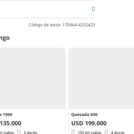
Código de aviso: 170464-6252423
.-
ingo
IO:
000 L/E
000 L/E
500 L/E
a 1900
Quesada 600
135.000
USD
199.000
² cubie.
3 dorm.
152 m² cubie.
4 dorm.